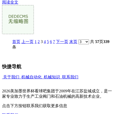
阅读全文
首页
上一页
1
2
3
4
5
6
7
下一页
末页
共
57
页
339
条
快捷导航
关于我们
机械自动化
机械知识
联系我们
2026美加墨世界杯看球吧集团于2009年在江苏盐城成立，是一
家专业致力于生产工业阀门和石油机械的高新技术企业。
点击下方按钮联系我们获取更多信息