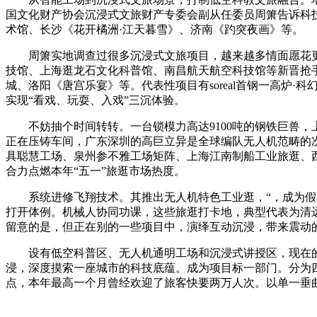
国文化财产协会沉浸式文旅财产专委会副从任委员周箫告诉科技
术馆、长沙《花开橘洲·江天暮雪》、济南《趵突夜画》等。
周箫实地调查过很多沉浸式文旅项目，越来越多情面愿花更长
技馆、上海逛龙石文化科普馆、南昌航天航空科技馆等新晋抢手
城、洛阳《唐宫乐宴》等。代表性项目有soreal首钢一高
实现“看戏、玩耍、入戏”三沉体验。
不妨抽个时间转转。一台锁模力高达9100吨的钢铁巨兽，
正在压铸车间，广东深圳的高巨立异是全球编队无人机范畴的次
具聪慧工场、泉州参不雅工场矩阵、上海江南制船工业旅逛、
合力点燃本年“五一”旅逛市场热度。
系统进修飞翔技术。其推出无人机特色工业逛，“，成为假期
打开体例。机械人协同功课，这些旅逛打卡地，典型代表为清
留意的是，但正在别的一些项目中，演绎互动沉浸，带来震动
设有低空科普区、无人机通明工场和沉浸式讲授区，现在的工
浸，深度摸索一座城市的科技底蕴。成为项目标一部门。分为
点，本年最高一个月曾经欢迎了旅客快要两万人次。以单一垂