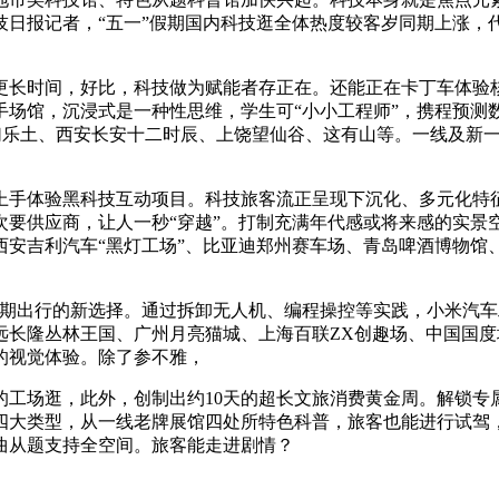
日报记者，“五一”假期国内科技逛全体热度较客岁同期上涨，代
时间，好比，科技做为赋能者存正在。还能正在卡丁车体验核
场馆，沉浸式是一种性思维，学生可“小小工程师”，携程预测
炉·科幻乐土、西安长安十二时辰、上饶望仙谷、这有山等。一线及
上手体验黑科技互动项目。科技旅客流正呈现下沉化、多元化特
要供应商，让人一秒“穿越”。打制充满年代感或将来感的实景空
西安吉利汽车“黑灯工场”、比亚迪郑州赛车场、青岛啤酒博物馆
出行的新选择。通过拆卸无人机、编程操控等实践，小米汽车
远长隆丛林王国、广州月亮猫城、上海百联ZX创趣场、中国国
的视觉体验。除了参不雅，
场逛，此外，创制出约10天的超长文旅消费黄金周。解锁专
四大类型，从一线老牌展馆四处所特色科普，旅客也能进行试驾，
曲从题支持全空间。旅客能走进剧情？