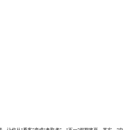
你从“看客”变成“参取者”。“五一”假期将至，其实，”中