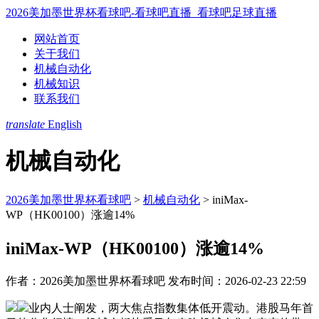
2026美加墨世界杯看球吧-看球吧直播_看球吧足球直播
网站首页
关于我们
机械自动化
机械知识
联系我们
translate
English
机械自动化
2026美加墨世界杯看球吧
>
机械自动化
>
iniMax-
WP（HK00100）涨逾14%
iniMax-WP（HK00100）涨逾14%
作者：2026美加墨世界杯看球吧
发布时间：2026-02-23 22:59
业内人士阐发，两大焦点指数集体低开震动。港股马年首